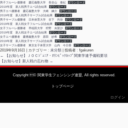
男子フルーレ優勝者 慶応義塾大学 長谷山 泰紀
ダウンロード
2019年度 新人戦男子エペ試合結果
ダウンロード
男子エペ優勝者 慶応義塾大学 大崎 練介
ダウンロード
2019年度 新人戦男子サーブル試合結果
ダウンロード
男子サーブル優勝者 日本体育大学 谷下 尚弥
ダウンロード
2019年度 新人戦女子フルーレ試合結果
ダウンロード
女子フルーレ優勝者 早稲田大学 狩野 央梨沙
ダウンロード
2019年度 新人戦女子エペ試合結果
ダウンロード
女子エペ優勝者 慶應義塾大学 原田 紗希
ダウンロード
2019年度 新人戦女子サーブル試合結果
ダウンロード
女子サーブル優勝者 東京女子体育大学 山内 今日香
ダウンロード
2019年9月16日
|
カテゴリー :
未分類
|
投稿者 : fgakuren
←
【お知らせ】ＪＯＣｼﾞｭﾆｱ・ｵﾘﾝﾋﾟｯｸｶｯﾌﾟ関東学連予備戦要項
【お知らせ】新人戦の忘れ物
→
Copyright © 関東学生フェンシング連盟, All rights reserved.
トップページ
ログイン