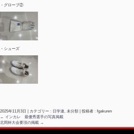
・グローブ②
・シューズ
2025年11月3日
|
カテゴリー :
日学連
,
未分類
|
投稿者 : fgakuren
←
インカレ 最優秀選手の写真掲載
北岡杯大会要項の掲載
→