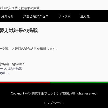
ーグ戦の入れ替え戦結果の掲載
お知らせ
試合会場アクセス
リンク集
連絡先
れ替え戦結果の掲載
リーグ戦 入替戦の試合結果を掲載します。
投稿者 : fgakuren
サーブル試合結果
の掲載
→
Copyright © 関東学生フェンシング連盟, All rights reserved.
トップページ