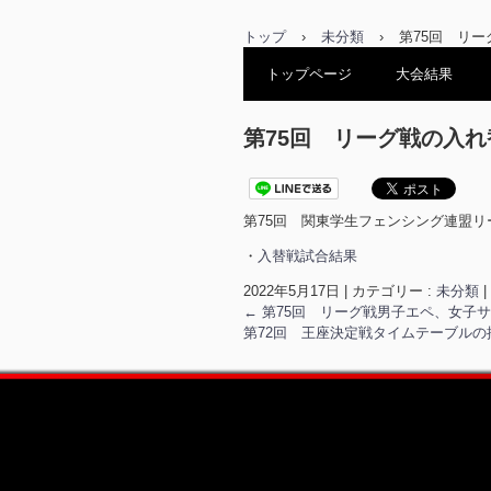
トップ
›
未分類
›
第75回 リ
トップページ
大会結果
第75回 リーグ戦の入
第75回 関東学生フェンシング連盟
・
入替戦試合結果
2022年5月17日
|
カテゴリー :
未分類
|
←
第75回 リーグ戦男子エペ、女子
第72回 王座決定戦タイムテーブル