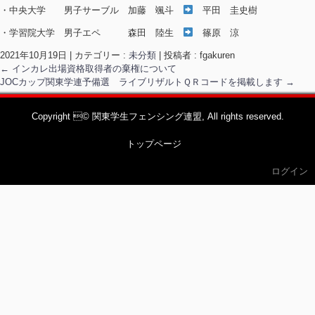
・中央大学 男子サーブル 加藤 颯斗
平田 圭史樹
・学習院大学 男子エペ 森田 陸生
篠原 涼
2021年10月19日
|
カテゴリー :
未分類
|
投稿者 : fgakuren
←
インカレ出場資格取得者の棄権について
JOCカップ関東学連予備選 ライブリザルトＱＲコードを掲載します
→
Copyright © 関東学生フェンシング連盟, All rights reserved.
トップページ
ログイン