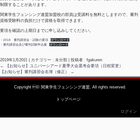
制限することがあります。
関東学生フェンシング連盟加盟校の部員は受講料を無料としますので、審判
資格受験料の負担だけで資格を取得できます。
要項を確認の上期日までに申し込みしてください。
・2019 審判講習会・試験の要項
ダウンロード
・審判講習会及び審判試験申込書
ダウンロード
2019年1月20日
|
カテゴリー :
未分類
|
投稿者 : fgakuren
←
【お知らせ】ユニバーシアード夏季大会選考会要項（日程変更）
【お知らせ】審判講習会名簿（修正）
→
Copyright © 関東学生フェンシング連盟, All rights reserved.
トップページ
ログイン